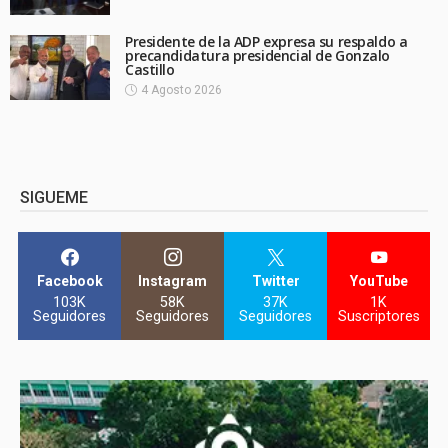
Presidente de la ADP expresa su respaldo a
precandidatura presidencial de Gonzalo
Castillo
4 Agosto 2026
SIGUEME
Facebook
Instagram
Twitter
YouTube
103K
58K
37K
1K
Seguidores
Seguidores
Seguidores
Suscriptores