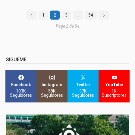
1
2
3
…
54
Page 2 de 54
SIGUEME
Facebook
Instagram
Twitter
YouTube
103K
58K
37K
1K
Seguidores
Seguidores
Seguidores
Suscriptores