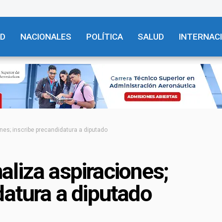
AD
NACIONALES
POLÍTICA
SALUD
INTERNAC
nes; inscribe precandidatura a diputado
liza aspiraciones;
datura a diputado