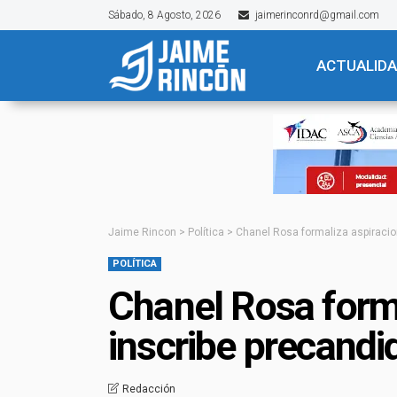
Sábado, 8 Agosto, 2026
jaimerinconrd@gmail.com
ACTUALID
Jaime Rincon
>
Política
>
Chanel Rosa formaliza aspiracio
POLÍTICA
Chanel Rosa forma
inscribe precandi
Redacción