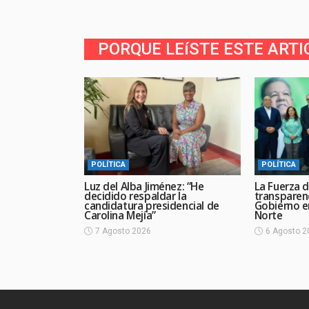
PORQUE LEíSTE ESTE ARTI
POLÍTICA
POLÍTICA
Luz del Alba Jiménez: “He
La Fuerza d
decidido respaldar la
transparen
candidatura presidencial de
Gobierno en
Carolina Mejía”
Norte
7 Agosto 2026
6 Agosto 2