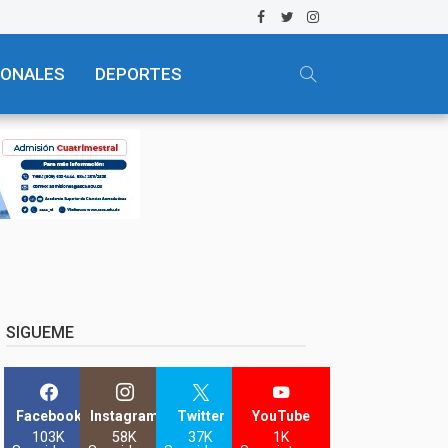
IONALES
DEPORTES
SIGUEME
Facebook
Instagram
Twitter
YouTube
103K
58K
37K
1K