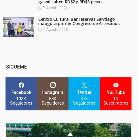
gasoil suben RD$2 y RD$3 pesos
7 Agosto 2026
Centro Cultural Banreservas Santiago
inaugura primer Congreso de Artesanos
7 Agosto 2026
SIGUEME
Facebook
Instagram
Twitter
YouTube
103K
58K
37K
1K
Seguidores
Seguidores
Seguidores
Suscriptores