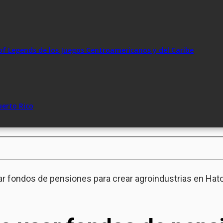
of Legends de los Juegos Centroamericanos y del Caribe
uerto Rico
r fondos de pensiones para crear agroindustrias en Hato