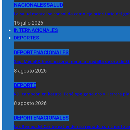
NACIONALES
SALUD
La salud mental se consolida como eje prioritario del go
15 julio 2026
INTERNACIONALES
DEPORTES
DEPORTE
NACIONALES
Saúl MenaRD hace historia: gana la medalla de oro de St
8 agosto 2026
DEPORTE
RD, campeón en karate; Penélope gana oro y Herrera pla
8 agosto 2026
DEPORTE
NACIONALES
Las Reinas del Caribe extienden su reinado con triunfo 