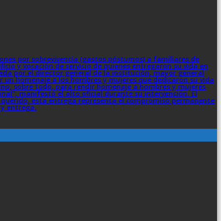
ciones por sobrevivencia (gastos póstumos) a familiares de
icio y vocación de servicio de quienes entregaron su vida en
ada por el director general de la institución, mayor general
uir un homenaje a los hombres y mujeres que dedicaron su vida
 sino, sobre todo, para rendir homenaje a hombres y mujeres
onal”, manifestó el alto oficial durante su intervención. El
er querido, esta entrega representa el compromiso permanente
 y entrega.