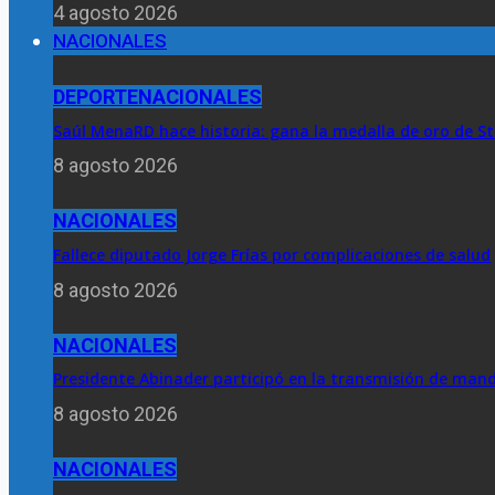
4 agosto 2026
NACIONALES
DEPORTE
NACIONALES
Saúl MenaRD hace historia: gana la medalla de oro de St
8 agosto 2026
NACIONALES
Fallece diputado Jorge Frías por complicaciones de salud
8 agosto 2026
NACIONALES
Presidente Abinader participó en la transmisión de mando
8 agosto 2026
NACIONALES