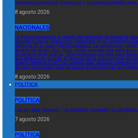
Indomet pronostica chubascos y tronadas aisladas este 
8 agosto 2026
NACIONALES
La Policía Nacional, a través del Régimen de Reparto Esp
miembros de la institución fallecidos en el cumplimiento
defensa de la seguridad ciudadana. La ceremonia, celebrad
Andrés Modesto Cruz Cruz, quien expresó que este acto t
al servicio de la patria. “Nos reunimos no solo para hac
que dedicaron su vida al servicio de la patria y que vistie
mayor general Cruz Cruz afirmó que, aunque ninguna ayu
de una institución que reconoce el sacrificio de sus miem
8 agosto 2026
POLÍTICA
POLÍTICA
Luz del Alba Jiménez: “He decidido respaldar la candidatu
7 agosto 2026
POLÍTICA