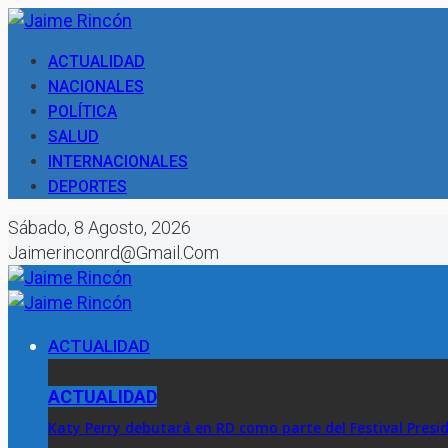
ACTUALIDAD
NACIONALES
POLÍTICA
SALUD
INTERNACIONALES
DEPORTES
Sábado, 8 Agosto, 2026
Jaimerinconrd@gmail.com
ACTUALIDAD
ACTUALIDAD
Katy Perry debutará en RD como parte del Festival Presi