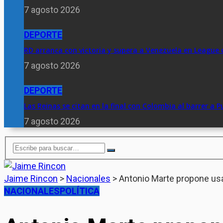
7 agosto 2026
DEPORTE
RD arranca con victoria y supera a Venezuela en League 
7 agosto 2026
DEPORTE
Las Reinas se citan en la final con Colombia al barrer a P
7 agosto 2026
Jaime Rincon
>
Nacionales
>
Antonio Marte propone usa
NACIONALES
POLÍTICA