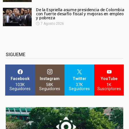
De la Espriella asume presidencia de Colombia
con fuerte desafío fiscal y mejoras en empleo
y pobreza
7 Agosto 2026
SIGUEME
Facebook
Instagram
Twitter
YouTube
103K
58K
37K
1K
Seguidores
Seguidores
Seguidores
Suscriptores