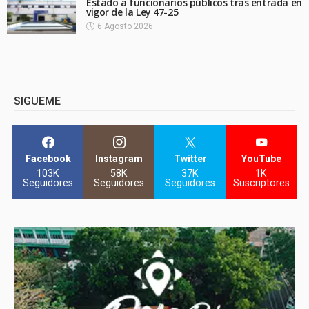
Estado a funcionarios públicos tras entrada en
vigor de la Ley 47-25
6 Agosto 2026
SIGUEME
Facebook
Instagram
Twitter
YouTube
103K
58K
37K
1K
Seguidores
Seguidores
Seguidores
Suscriptores