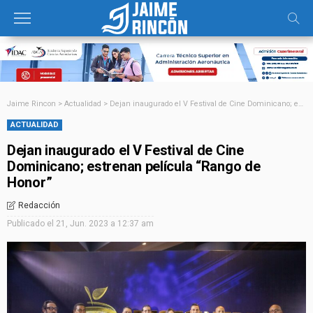
Jaime Rincon
>
Actualidad
>
Dejan inaugurado el V Festival de Cine Dominicano; estrenan película “Rango de Honor”
ACTUALIDAD
Dejan inaugurado el V Festival de Cine
Dominicano; estrenan película “Rango de
Honor”
Redacción
Publicado el
21, Jun. 2023 a 12:37 am