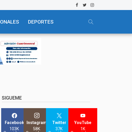
IONALES
DEPORTES
SIGUEME
Facebook
Instagram
Twitter
YouTube
103K
58K
37K
1K