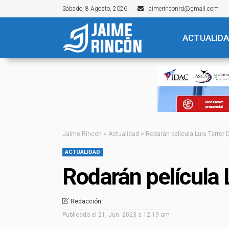
Sábado, 8 Agosto, 2026
jaimerinconrd@gmail.com
ACTUALID
Jaime Rincon
>
Actualidad
>
Rodarán película Luis Terror 
ACTUALIDAD
Rodarán película 
Redacción
Publicado el
21, Jun. 2023 a 12:19 am