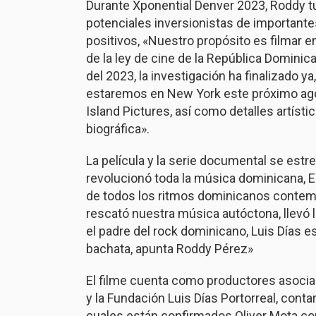
Durante Xponential Denver 2023, Roddy tu
potenciales inversionistas de important
positivos, «Nuestro propósito es filmar e
de la ley de cine de la República Domini
del 2023, la investigación ha finalizado ya
estaremos en New York este próximo agos
Island Pictures, así como detalles artísti
biográfica».
La película y la serie documental se estre
revolucionó toda la música dominicana, E
de todos los ritmos dominicanos contempo
rescató nuestra música autóctona, llevó 
el padre del rock dominicano, Luis Días e
bachata, apunta Roddy Pérez»
El filme cuenta como productores asociad
y la Fundación Luis Días Portorreal, cont
cuales están confirmados Oliver Mota co