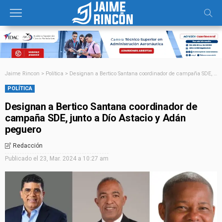
Jaime Rincon
>
Política
>
Designan a Bertico Santana coordinador de campaña SDE, junto a Dío Astacio y Adán peguero
POLÍTICA
Designan a Bertico Santana coordinador de
campaña SDE, junto a Dío Astacio y Adán
peguero
Redacción
Publicado el
23, Mar. 2024 a 10:27 am