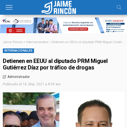
Jaime Rincon
>
Internacionales
>
Detienen en EEUU al diputado PRM Miguel Gutiérrez Díaz por tráfico de drogas
INTERNACIONALES
Detienen en EEUU al diputado PRM Miguel
Gutiérrez Díaz por tráfico de drogas
Administrador
Publicado el
18, May. 2021 a 8:09 am