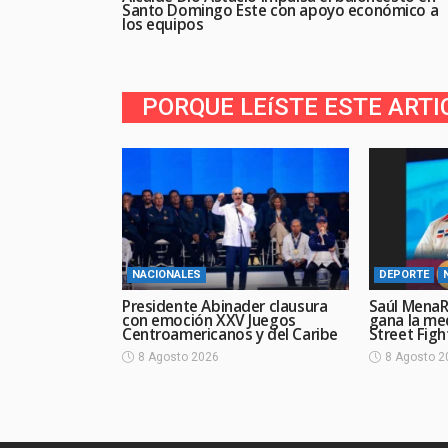
Santo Domingo Este con apoyo económico a
los equipos
PORQUE LEíSTE ESTE ARTI
NACIONALES
DEPORTE
Presidente Abinader clausura
Saúl MenaR
con emoción XXV Juegos
gana la me
Centroamericanos y del Caribe
Street Figh
8 Agosto 2026
8 Agosto 2