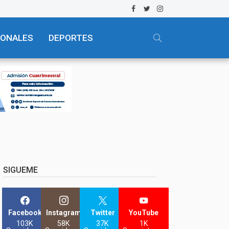
IONALES
DEPORTES
SIGUEME
Facebook
Instagram
Twitter
YouTube
103K
58K
37K
1K