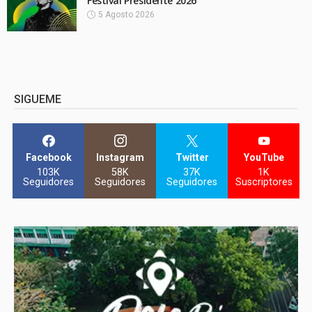
Festival Presidente 2026
5 Agosto 2026
SIGUEME
Facebook
Instagram
Twitter
YouTube
103K
58K
37K
1K
Seguidores
Seguidores
Seguidores
Suscriptores