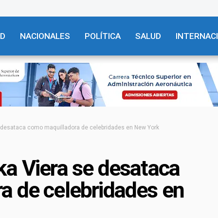
AD
NACIONALES
POLÍTICA
SALUD
INTERNAC
 desataca como maquilladora de celebridades en New York
ka Viera se desataca
a de celebridades en