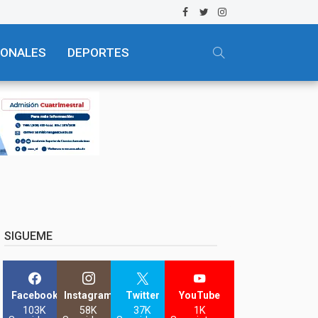
IONALES
DEPORTES
SIGUEME
Facebook
Instagram
Twitter
YouTube
103K
58K
37K
1K