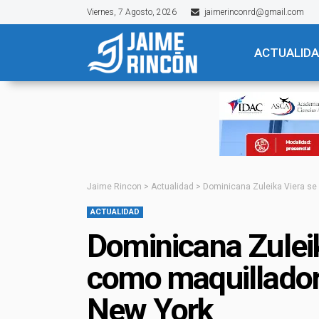
Viernes, 7 Agosto, 2026
jaimerinconrd@gmail.com
ACTUALID
Jaime Rincon
>
Actualidad
>
Dominicana Zuleika Viera se
ACTUALIDAD
Dominicana Zulei
como maquillador
New York