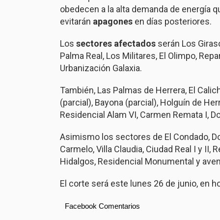
obedecen a la alta demanda de energía q
evitarán
apagones
en días posteriores.
Los
sectores afectados
serán Los Giraso
Palma Real, Los Militares, El Olimpo, Repar
Urbanización Galaxia.
También, Las Palmas de Herrera, El Cali
(parcial), Bayona (parcial), Holguín de Her
Residencial Alam VI, Carmen Remata I, Don
Asimismo los sectores de El Condado, Doña
Carmelo, Villa Claudia, Ciudad Real I y II,
Hidalgos, Residencial Monumental y ave
El corte será este lunes 26 de junio, en h
Facebook Comentarios