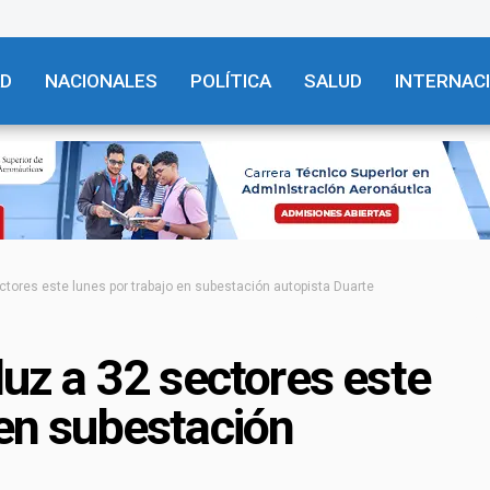
AD
NACIONALES
POLÍTICA
SALUD
INTERNAC
ectores este lunes por trabajo en subestación autopista Duarte
luz a 32 sectores este
 en subestación