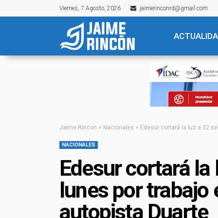
Viernes, 7 Agosto, 2026
jaimerinconrd@gmail.com
ACTUALID
Jaime Rincon
>
Nacionales
>
Edesur cortará la luz a 32 s
NACIONALES
Edesur cortará la 
lunes por trabajo
autopista Duarte