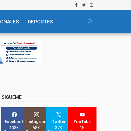
IONALES
DEPORTES
SIGUEME
Facebook
Instagram
Twitter
YouTube
103K
58K
37K
1K