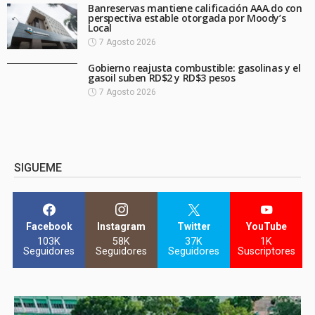
Banreservas mantiene calificación AAA.do con
perspectiva estable otorgada por Moody’s
Local
7 Agosto 2026
Gobierno reajusta combustible: gasolinas y el
gasoil suben RD$2 y RD$3 pesos
7 Agosto 2026
SIGUEME
Facebook
Instagram
Twitter
YouTube
103K
58K
37K
1K
Seguidores
Seguidores
Seguidores
Suscriptores