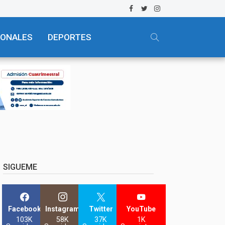
IONALES
DEPORTES
SIGUEME
Facebook
Instagram
Twitter
YouTube
103K
58K
37K
1K