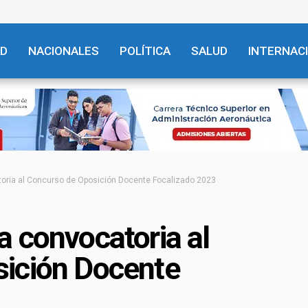
AD
NACIONALES
POLÍTICA
SALUD
INTERNAC
oria al Concurso de Oposición Docente Focalizado 2023
 convocatoria al
ición Docente