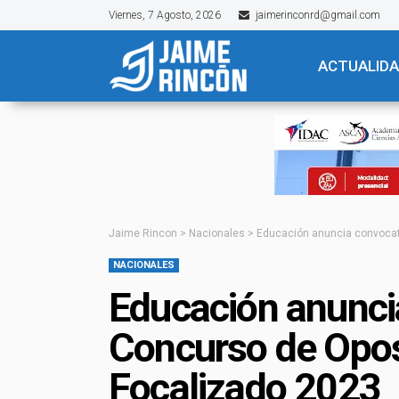
Viernes, 7 Agosto, 2026
jaimerinconrd@gmail.com
ACTUALID
Jaime Rincon
>
Nacionales
>
Educación anuncia convocat
NACIONALES
Educación anuncia
Concurso de Opos
Focalizado 2023