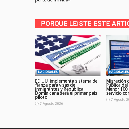
PORQUE LEíSTE ESTE ARTI
NACIONALES
NACIONALES
EE. UU. implementa sistema de
Migración c
fianza para visas de
Pública del
inmigrantes y República
Menor 100 %
Dominicana será el primer país
servicio con
piloto
7 Agosto 2
7 Agosto 2026