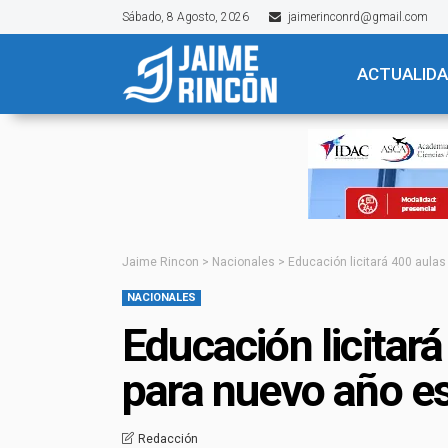
Sábado, 8 Agosto, 2026
jaimerinconrd@gmail.com
ACTUALID
Jaime Rincon
>
Nacionales
>
Educación licitará 400 aula
NACIONALES
Educación licitar
para nuevo año e
Redacción