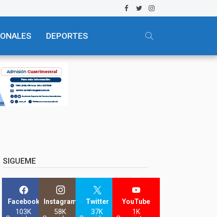
IONALES
DEPORTES
SIGUEME
Facebook
Instagram
Twitter
YouTube
103K
58K
37K
1K