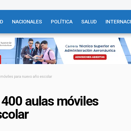
AD
NACIONALES
POLÍTICA
SALUD
INTERNAC
s móviles para nuevo año escolar
á 400 aulas móviles
scolar