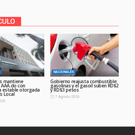
CULO
NACIONALES
s mantiene
Gobierno reajusta combustible:
n AAA.do con
gasolinas y el gasoil suben RD$2
a estable otorgada
y RD$3 pesos
s Local
7 Agosto 2026
026