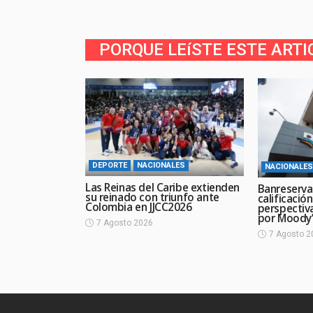
PORQUE LEíSTE ESTE ARTI
DEPORTE
NACIONALES
NACIONALES
Las Reinas del Caribe extienden
Banreserva
su reinado con triunfo ante
calificació
Colombia en JJCC2026
perspectiv
por Moody’
7 Agosto 2026
7 Agosto 2