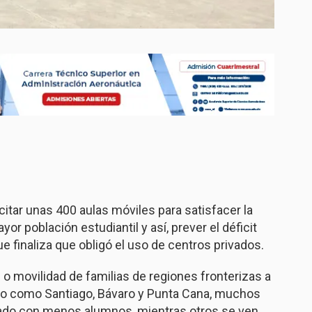
citar unas 400 aulas móviles para satisfacer la
 población estudiantil y así, prever el déficit
ue finaliza que obligó el uso de centros privados.
 o movilidad de familias de regiones fronterizas a
co como Santiago, Bávaro y Punta Cana, muchos
dado con menos alumnos, mientras otros se ven