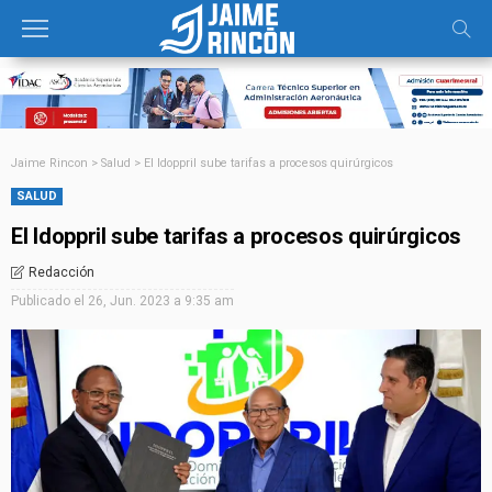
Jaime Rincon
>
Salud
>
El Idoppril sube tarifas a procesos quirúrgicos
SALUD
El Idoppril sube tarifas a procesos quirúrgicos
Redacción
Publicado el
26, Jun. 2023 a 9:35 am