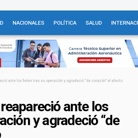
AD
NACIONALES
POLÍTICA
SALUD
INTERNAC
eció ante los fieles tras su operación y agradeció “de corazón” el afecto
 reapareció ante los
ración y agradeció “de
o