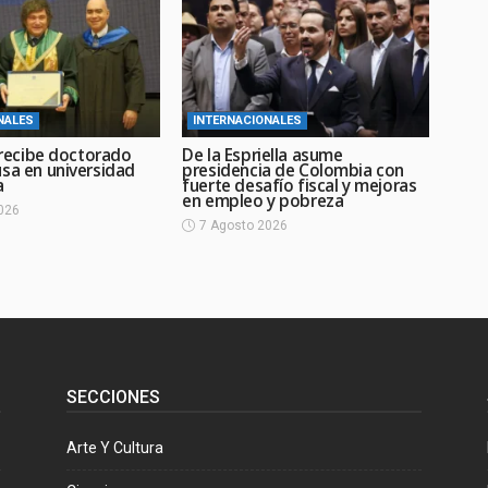
NALES
INTERNACIONALES
i recibe doctorado
De la Espriella asume
usa en universidad
presidencia de Colombia con
a
fuerte desafío fiscal y mejoras
en empleo y pobreza
026
7 Agosto 2026
SECCIONES
Arte Y Cultura