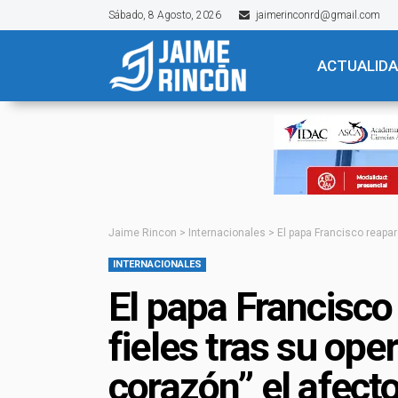
Sábado, 8 Agosto, 2026
jaimerinconrd@gmail.com
ACTUALID
Jaime Rincon
>
Internacionales
>
El papa Francisco reapar
INTERNACIONALES
El papa Francisco
fieles tras su ope
corazón” el afect