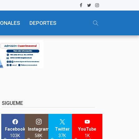
IONALES
DEPORTES
SIGUEME
Facebook
Instagram
Twitter
YouTube
103K
58K
37K
1K