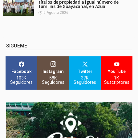
títulos de propiedad a igual número de
familias de Guayacanal, en Azua
9 Agosto 2026
SIGUEME
Facebook
Instagram
Twitter
YouTube
103K
58K
37K
1K
Seguidores
Seguidores
Seguidores
Suscriptores