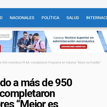
AD
NACIONALES
POLÍTICA
SALUD
INTERNAC
de 950 miembros FF.AA. completaron Programa en Valores “Mejor es Posible”
ado a más de 950
 completaron
res “Mejor es