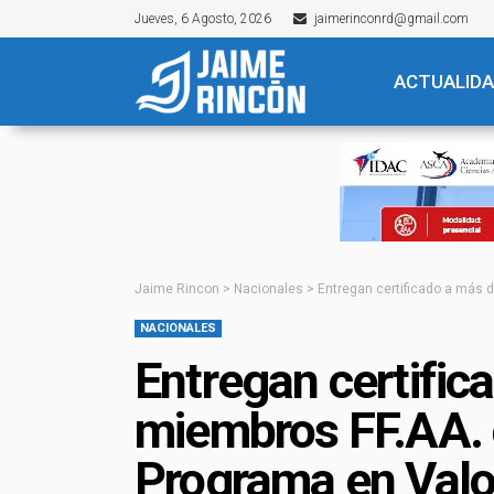
Jueves, 6 Agosto, 2026
jaimerinconrd@gmail.com
ACTUALID
Jaime Rincon
>
Nacionales
>
Entregan certificado a más 
NACIONALES
Entregan certific
miembros FF.AA.
Programa en Valo