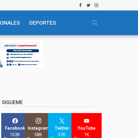
IONALES
DEPORTES
SIGUEME
Facebook
Instagram
Twitter
YouTube
103K
58K
37K
1K