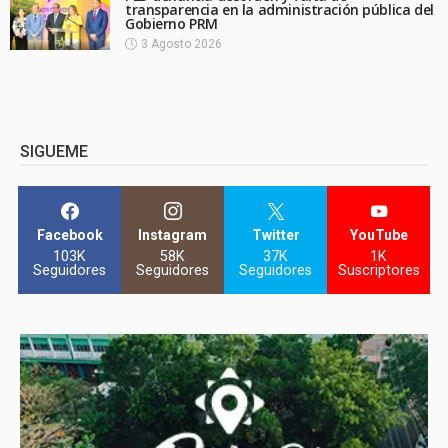
transparencia en la administración pública del
Gobierno PRM
3 Agosto 2026
SIGUEME
Facebook
Instagram
Twitter
YouTube
103K
58K
37K
1K
Seguidores
Seguidores
Seguidores
Suscriptores