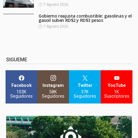
7 Agosto 2026
Gobierno reajusta combustible: gasolinas y el
gasoil suben RD$2 y RD$3 pesos
7 Agosto 2026
SIGUEME
Facebook
Instagram
Twitter
YouTube
103K
58K
37K
1K
Seguidores
Seguidores
Seguidores
Suscriptores