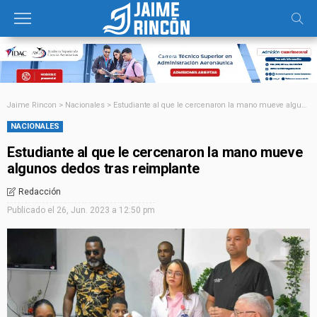
Jaime Rincon
>
Nacionales
>
Estudiante al que le cercenaron la mano mueve algunos dedos tras reimplante
NACIONALES
Estudiante al que le cercenaron la mano mueve
algunos dedos tras reimplante
Redacción
Publicado el
26, Jun. 2023 a 12:50 pm