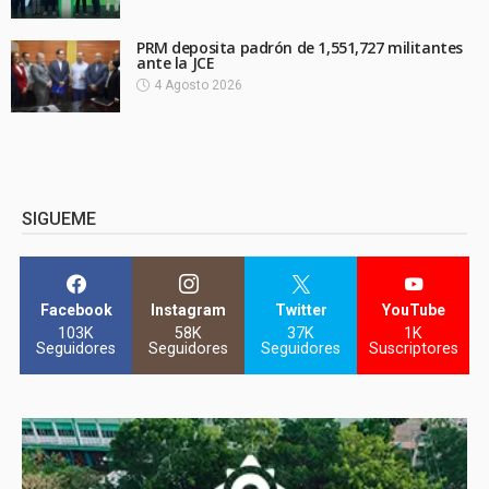
PRM deposita padrón de 1,551,727 militantes
ante la JCE
4 Agosto 2026
SIGUEME
Facebook
Instagram
Twitter
YouTube
103K
58K
37K
1K
Seguidores
Seguidores
Seguidores
Suscriptores