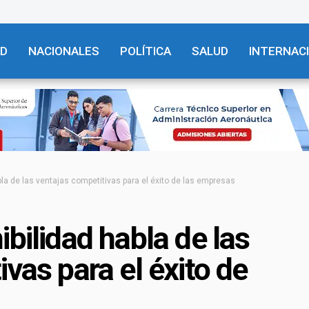
AD
NACIONALES
POLÍTICA
SALUD
INTERNAC
bla de las ventajas competitivas para el éxito de las empresas
bilidad habla de las
vas para el éxito de