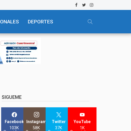
IONALES
DEPORTES
SIGUEME
Facebook
Instagram
Twitter
YouTube
103K
58K
37K
1K