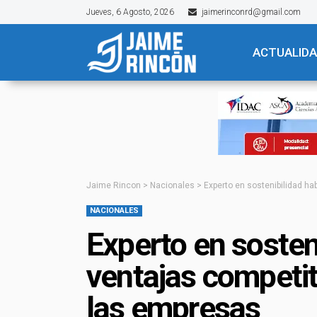
Jueves, 6 Agosto, 2026
jaimerinconrd@gmail.com
ACTUALID
Jaime Rincon
>
Nacionales
>
Experto en sostenibilidad ha
NACIONALES
Experto en sosteni
ventajas competiti
las empresas