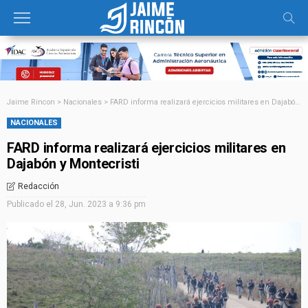
Jaime Rincon
>
Nacionales
>
FARD informa realizará ejercicios militares en Dajabón y Montecristi
NACIONALES
FARD informa realizará ejercicios militares en
Dajabón y Montecristi
Redacción
Publicado el
28, Jun. 2023 a 9:36 pm