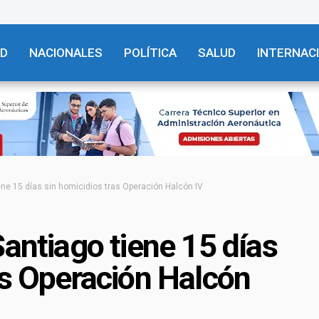
AD
NACIONALES
POLÍTICA
SALUD
INTERNAC
ene 15 días sin homicidios tras Operación Halcón IV
Santiago tiene 15 días
as Operación Halcón