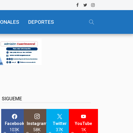
IONALES
DEPORTES
SIGUEME
Facebook
Instagram
Twitter
YouTube
103K
58K
37K
1K