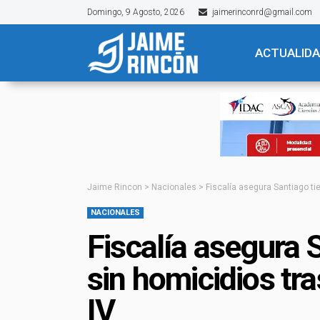
Domingo, 9 Agosto, 2026
jaimerinconrd@gmail.com
ACTUALID
Jaime Rincon
>
Nacionales
>
Fiscalía asegura Santiago ti
NACIONALES
Fiscalía asegura 
sin homicidios tr
IV