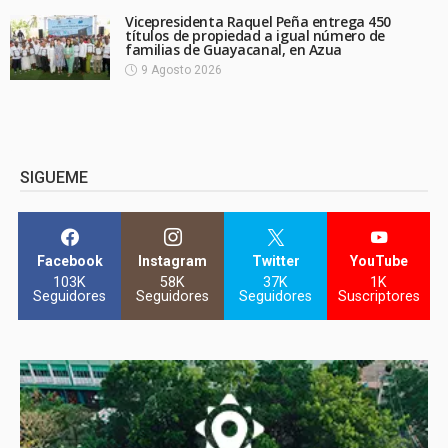
Vicepresidenta Raquel Peña entrega 450
títulos de propiedad a igual número de
familias de Guayacanal, en Azua
9 Agosto 2026
SIGUEME
Facebook
Instagram
Twitter
YouTube
103K
58K
37K
1K
Seguidores
Seguidores
Seguidores
Suscriptores