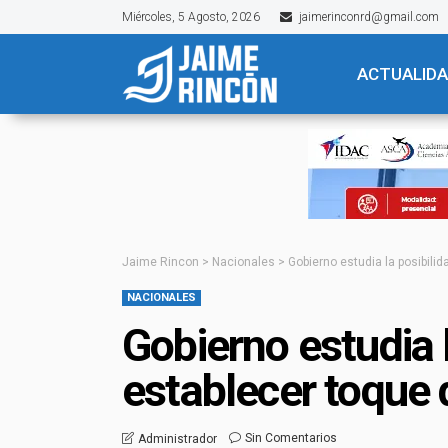
Miércoles, 5 Agosto, 2026
jaimerinconrd@gmail.com
ACTUALID
Jaime Rincon
>
Nacionales
>
Gobierno estudia la posibili
NACIONALES
Gobierno estudia l
establecer toque 
Sin Comentarios
Administrador