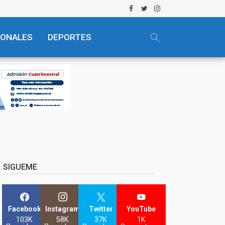
IONALES
DEPORTES
SIGUEME
Facebook
Instagram
Twitter
YouTube
103K
58K
37K
1K