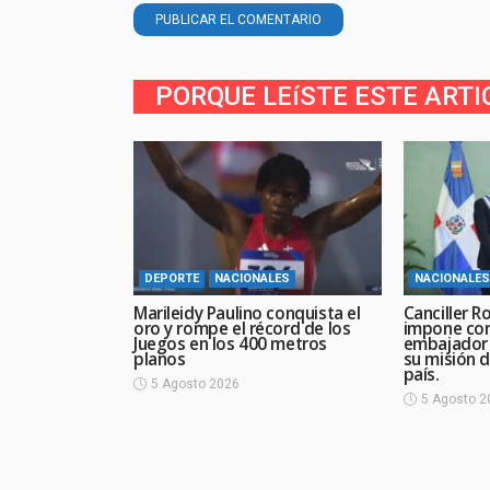
PORQUE LEíSTE ESTE ARTI
DEPORTE
NACIONALES
NACIONALES
Marileidy Paulino conquista el
Canciller R
oro y rompe el récord de los
impone con
Juegos en los 400 metros
embajador d
planos
su misión d
país.
5 Agosto 2026
5 Agosto 2