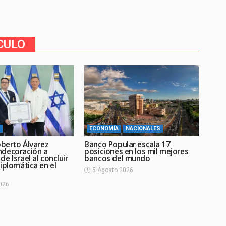
CULO
ECONOMÍA
NACIONALES
oberto Álvarez
Banco Popular escala 17
decoración a
posiciones en los mil mejores
e Israel al concluir
bancos del mundo
iplomática en el
5 Agosto 2026
026