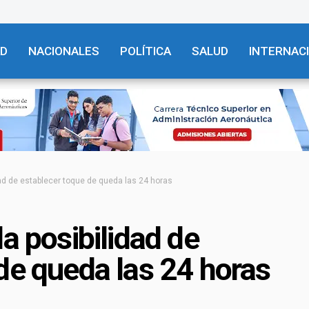
AD
NACIONALES
POLÍTICA
SALUD
INTERNAC
dad de establecer toque de queda las 24 horas
a posibilidad de
de queda las 24 horas