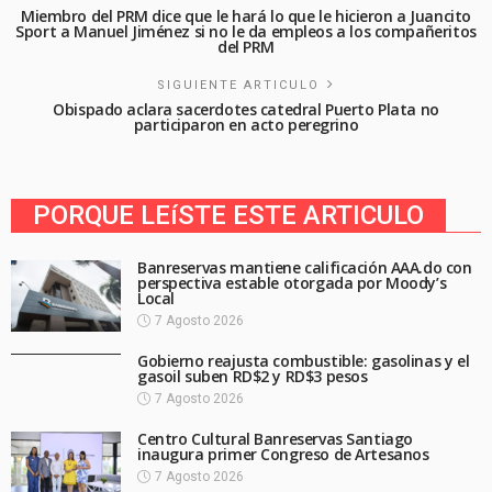
Miembro del PRM dice que le hará lo que le hicieron a Juancito
Sport a Manuel Jiménez si no le da empleos a los compañeritos
del PRM
SIGUIENTE ARTICULO
Obispado aclara sacerdotes catedral Puerto Plata no
participaron en acto peregrino
PORQUE LEíSTE ESTE ARTICULO
Banreservas mantiene calificación AAA.do con
perspectiva estable otorgada por Moody’s
Local
7 Agosto 2026
Gobierno reajusta combustible: gasolinas y el
gasoil suben RD$2 y RD$3 pesos
7 Agosto 2026
Centro Cultural Banreservas Santiago
inaugura primer Congreso de Artesanos
7 Agosto 2026