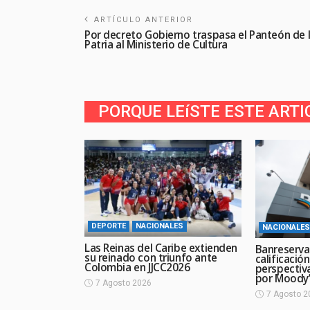
ARTÍCULO ANTERIOR
Por decreto Gobierno traspasa el Panteón de 
Patria al Ministerio de Cultura
PORQUE LEíSTE ESTE ARTI
DEPORTE
NACIONALES
NACIONALES
Las Reinas del Caribe extienden
Banreserva
su reinado con triunfo ante
calificació
Colombia en JJCC2026
perspectiv
por Moody’
7 Agosto 2026
7 Agosto 2