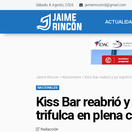
Sábado, 8 Agosto, 2026
jaimerinconrd@gmail.com
ACTUALID
Jaime Rincon
>
Nacionales
>
Kiss Bar reabrió y ya registró
NACIONALES
Kiss Bar reabrió y
trifulca en plena c
Redacción