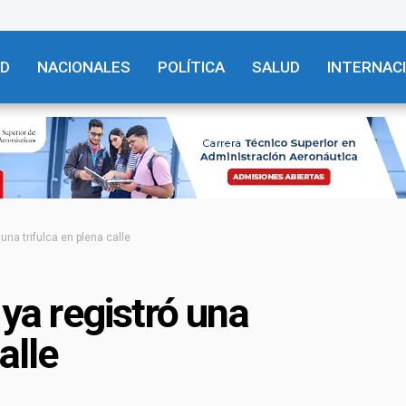
AD
NACIONALES
POLÍTICA
SALUD
INTERNAC
 una trifulca en plena calle
 ya registró una
alle