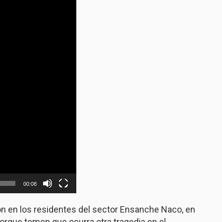
00:08
ón en los residentes del sector Ensanche Naco, en
orque temen que ocurra otra tragedia en el