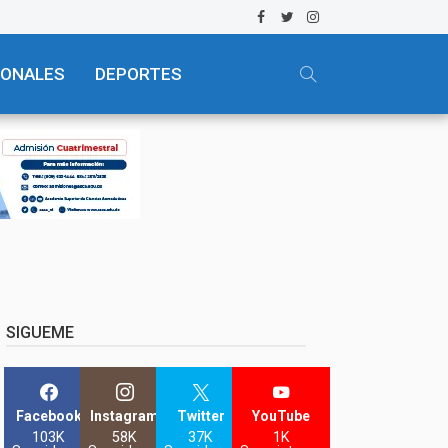
IONALES
DEPORTES
SIGUEME
Facebook
Instagram
Twitter
YouTube
103K
58K
37K
1K