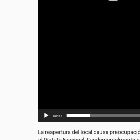
00:00
La reapertura del local causa preocupaci
el Distrito Nacional. Fundamentalmente p