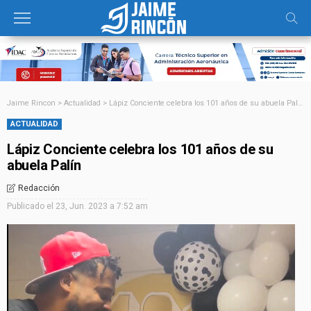
Jaime Rincon
>
Actualidad
>
Lápiz Conciente celebra los 101 años de su abuela Palín
ACTUALIDAD
Lápiz Conciente celebra los 101 años de su
abuela Palín
Redacción
Publicado el
23, Jun. 2023 a 7:52 am