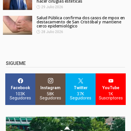
hacer cirugías estéticas
29 Julio 2026
Salud Pública confirma dos casos de mpox en
destacamento de San Cristóbal y mantiene
cerco epidemiológico
28 Julio 2026
SIGUEME
Facebook
Instagram
Twitter
YouTube
103K
58K
37K
1K
Seguidores
Seguidores
Seguidores
Suscriptores