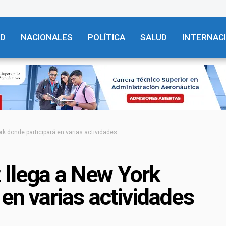
AD
NACIONALES
POLÍTICA
SALUD
INTERNAC
k donde participará en varias actividades
 llega a New York
 en varias actividades