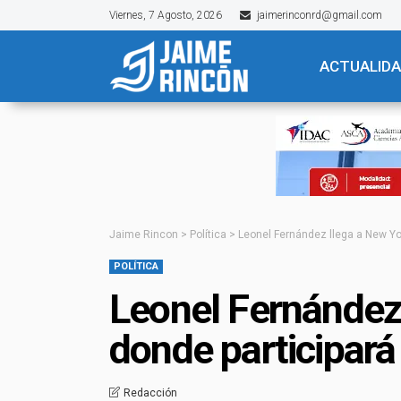
Viernes, 7 Agosto, 2026
jaimerinconrd@gmail.com
ACTUALID
Jaime Rincon
>
Política
>
Leonel Fernández llega a New Yor
POLÍTICA
Leonel Fernández
donde participará
Redacción