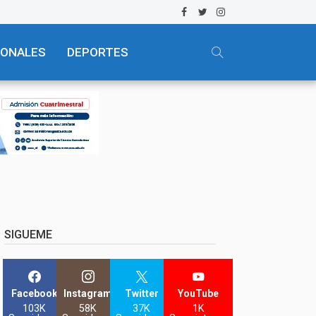
IONALES
DEPORTES
SIGUEME
Facebook
Instagram
Twitter
YouTube
103K
58K
37K
1K