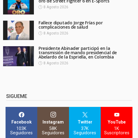
oro de Street Fighter 6 en E-Sports
8 Agosto 2026
Fallece diputado Jorge Frías por
complicaciones de salud
8 Agosto 2026
Presidente Abinader participó en la
transmisión de mando presidencial de
Abelardo de la Espriella, en Colombia
8 Agosto 2026
SIGUEME
Facebook
Instagram
Twitter
YouTube
103K
58K
37K
1K
Seguidores
Seguidores
Seguidores
Suscriptores