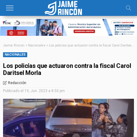
Jaime Rincon
>
Nacionales
>
Los policías que actuaron contra la fiscal Carol Daritsel Morla
NACIONALES
Los policías que actuaron contra la fiscal Carol
Daritsel Morla
Redacción
Publicado el
19, Jun. 2023 a 8:50 pm