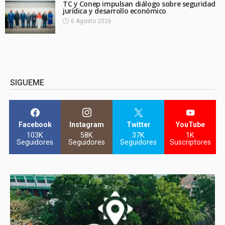
TC y Conep impulsan diálogo sobre seguridad
jurídica y desarrollo económico
6 Agosto 2026
SIGUEME
Facebook
Instagram
Twitter
YouTube
103K
58K
37K
1K
Seguidores
Seguidores
Seguidores
Suscriptores