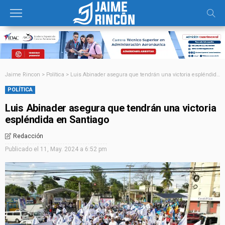
Jaime Rincon
>
Política
>
Luis Abinader asegura que tendrán una victoria espléndida en Santiago
POLÍTICA
Luis Abinader asegura que tendrán una victoria
espléndida en Santiago
Redacción
Publicado el
11, May. 2024 a 6:52 pm