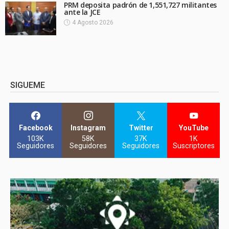
PRM deposita padrón de 1,551,727 militantes
ante la JCE
4 Agosto 2026
SIGUEME
Facebook
Instagram
Twitter
YouTube
103K
58K
37K
1K
Seguidores
Seguidores
Seguidores
Suscriptores