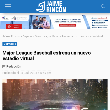
Jaime Rincon
>
Deporte
>
Major League Baseball estrena un nuevo estadio virtual
DEPORTE
Major League Baseball estrena un nuevo
estadio virtual
Redacción
Publicado el
05, Jul. 2023 a 5:49 pm