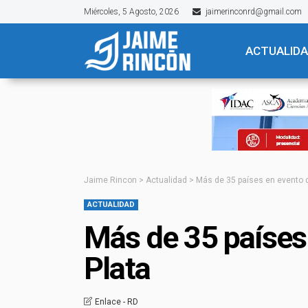
Miércoles, 5 Agosto, 2026
jaimerinconrd@gmail.com
ACTUALID
Jaime Rincon
>
Actualidad
>
Más de 35 países en evento 
ACTUALIDAD
Más de 35 países
Plata
Enlace - RD