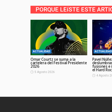
PORQUE LEíSTE ESTE ARTI
ACTUALIDAD
ACTUALIDAD
Omar Courtz se suma a la
Pavel Núñe
cartelera del Festival Presidente
deslumbran
2026
fusiones e 
el Hard Ro
5 Agosto 2026
4 Agosto 2