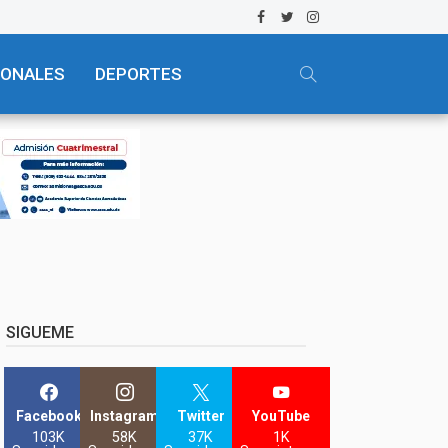
IONALES
DEPORTES
SIGUEME
Facebook
Instagram
Twitter
YouTube
103K
58K
37K
1K