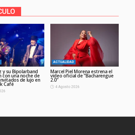
CULO
ACTUALIDAD
z y su Bipolarband
Marcel Piel Morena estrena el
 con una noche de
video oficial de “Bacharengue
invitados de lujo en
2.0”
ck Café
4 Agosto 2026
026