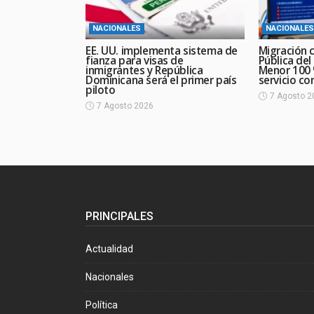
NACIONALES
NACIONALES
EE. UU. implementa sistema de
Migración c
fianza para visas de
Pública del
inmigrantes y República
Menor 100 %
Dominicana será el primer país
servicio con
piloto
7 Agosto 2
7 Agosto 2026
PRINCIPALES
Actualidad
Nacionales
Política