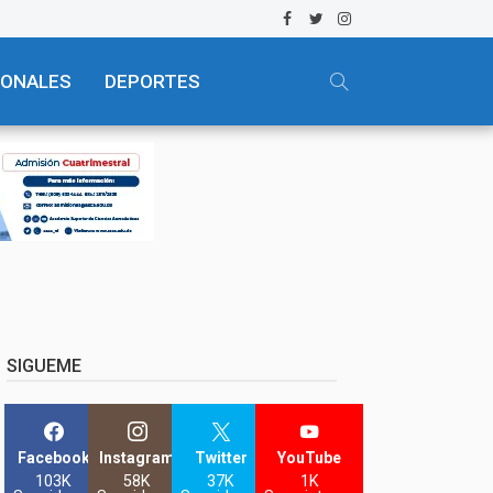
IONALES
DEPORTES
SIGUEME
Facebook
Instagram
Twitter
YouTube
103K
58K
37K
1K