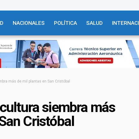
AD
NACIONALES
POLÍTICA
SALUD
INTERNAC
embra más de mil plantas en San Cristóbal
icultura siembra más
 San Cristóbal