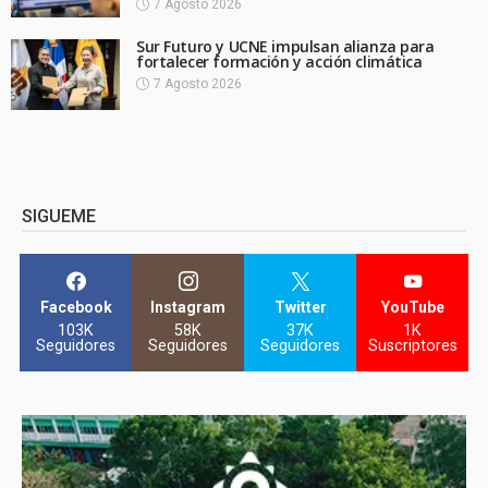
7 Agosto 2026
Sur Futuro y UCNE impulsan alianza para
fortalecer formación y acción climática
7 Agosto 2026
SIGUEME
Facebook
Instagram
Twitter
YouTube
103K
58K
37K
1K
Seguidores
Seguidores
Seguidores
Suscriptores