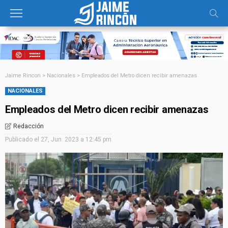
Jaime Rincon
>
Nacionales
>
Empleados del Metro dicen recibir amenazas
NACIONALES
Empleados del Metro dicen recibir amenazas
Redacción
Publicado el
27, Jun. 2023 a 12:45 pm