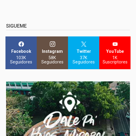
SIGUEME
Facebook
Instagram
Twitter
YouTube
103K
58K
37K
1K
Seguidores
Seguidores
Seguidores
Suscriptores