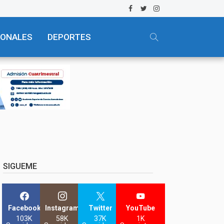
IONALES
DEPORTES
SIGUEME
Facebook
Instagram
Twitter
YouTube
103K
58K
37K
1K