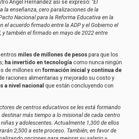
stro Ángel Hernández así se expresó:
“El
a la enseñanza, cero paralizaciones de la
 Pacto Nacional para la Reforma Educativa en la
el acuerdo firmado entre la ADP y el Gobierno el
l, y también el firmado en mayo de 2022 entre
 centros
miles de millones de pesos
para que los
s;
ha invertido en tecnología
como nunca ningún
les de millones en
formación inicial y continua de
de raciones alimentarias y mejorado su costo y
 a nivel nacional
que están concluyendo con
ectores de centros educativos se les está formando
destinar más tiempo a lo misional de cada centro
s, niñas y adolescentes. Actualmente 1,300 de ellos
rarán 2,500 a este proceso. También, en favor de
analizando opciones para mejorar su salario y