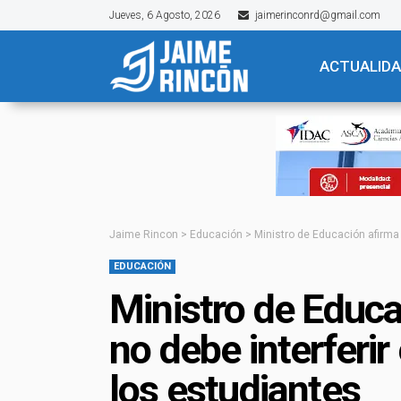
Jueves, 6 Agosto, 2026
jaimerinconrd@gmail.com
ACTUALID
Jaime Rincon
>
Educación
>
Ministro de Educación afirma l
EDUCACIÓN
Ministro de Educac
no debe interferir
los estudiantes