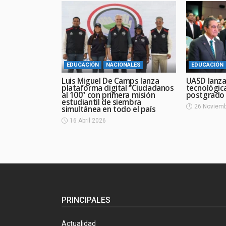
EDUCACIÓN
NACIONALES
EDUCACIÓN
Luis Miguel De Camps lanza
UASD lanza
plataforma digital “Ciudadanos
tecnológic
al 100” con primera misión
postgrado
estudiantil de siembra
26 Noviemb
simultánea en todo el país
16 Abril 2026
PRINCIPALES
Actualidad