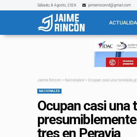
Sábado, 8 Agosto, 2026
jaimerinconrd@gmail.com
ACTUALID
Jaime Rincon
>
Nacionales
>
Ocupan casi una tonelada pr
NACIONALES
Ocupan casi una 
presumiblemente 
tres en Peravia