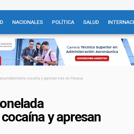
AD
NACIONALES
POLÍTICA
SALUD
INTERNAC
esumiblemente cocaína y apresan tres en Peravia
tonelada
cocaína y apresan