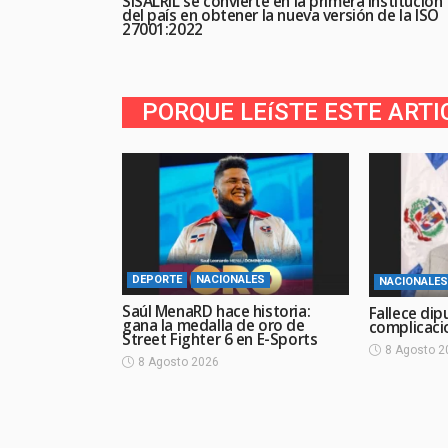
SISALRIL se convierte en la primera institución
del país en obtener la nueva versión de la ISO
27001:2022
PORQUE LEíSTE ESTE ARTI
DEPORTE
NACIONALES
NACIONALES
Saúl MenaRD hace historia:
Fallece dip
gana la medalla de oro de
complicaci
Street Fighter 6 en E-Sports
8 Agosto 2
8 Agosto 2026