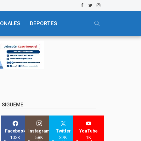
IONALES
DEPORTES
SIGUEME
Facebook
Instagram
Twitter
YouTube
103K
58K
37K
1K