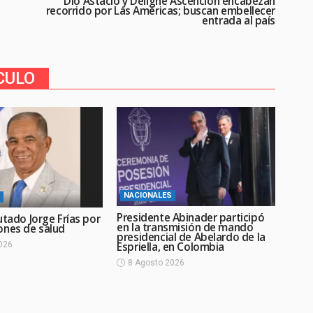
Dío Astacio y Deligne Ascención encabezan
recorrido por Las Américas; buscan embellecer
entrada al país
CULO
NACIONALES
Presidente Abinader participó
utado Jorge Frías por
en la transmisión de mando
ones de salud
presidencial de Abelardo de la
Espriella, en Colombia
026
8 Agosto 2026