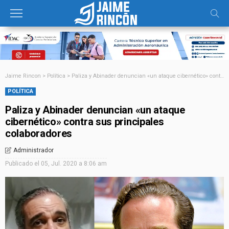
Jaime Rincon
>
Política
>
Paliza y Abinader denuncian «un ataque cibernético» contra sus principales colaboradores
POLÍTICA
Paliza y Abinader denuncian «un ataque
cibernético» contra sus principales
colaboradores
Administrador
Publicado el
05, Jul. 2020 a 8:06 am