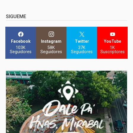
SIGUEME
Facebook
Instagram
Twitter
YouTube
103K
58K
37K
1K
Seguidores
Seguidores
Seguidores
Suscriptores