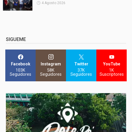
4 Agosto 2026
SIGUEME
Facebook
Instagram
Twitter
YouTube
103K
58K
37K
1K
Seguidores
Seguidores
Seguidores
Suscriptores