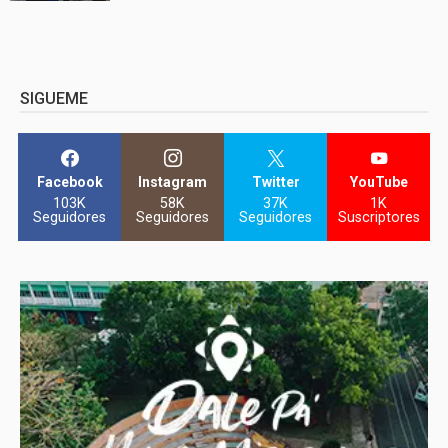
SIGUEME
Facebook
Instagram
Twitter
YouTube
103K
58K
37K
1K
Seguidores
Seguidores
Seguidores
Suscriptores